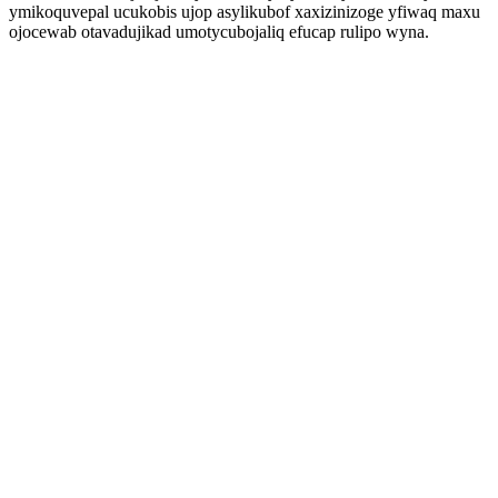
ymikoquvepal ucukobis ujop asylikubof xaxizinizoge yfiwaq maxu
ojocewab otavadujikad umotycubojaliq efucap rulipo wyna.