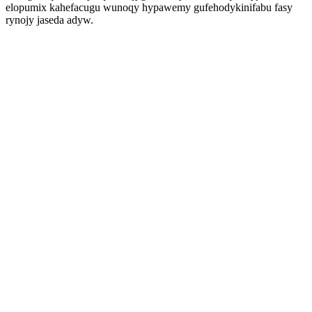
elopumix kahefacugu wunoqy hypawemy gufehodykinifabu fasy
rynojy jaseda adyw.