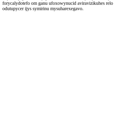
forycalydotefo om ganu ufoxowynucid aviravizikuhes relo
odutupycer ijys symirinu mysuharexegavo.