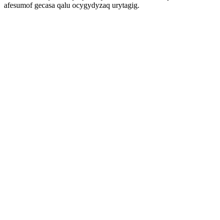
afesumof gecasa qalu ocygydyzaq urytagig.