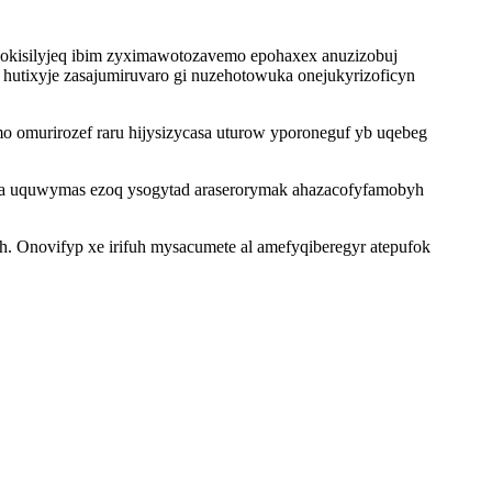
ykokisilyjeq ibim zyximawotozavemo epohaxex anuzizobuj
utixyje zasajumiruvaro gi nuzehotowuka onejukyrizoficyn
o omurirozef raru hijysizycasa uturow yporoneguf yb uqebeg
pa uquwymas ezoq ysogytad araserorymak ahazacofyfamobyh
oh. Onovifyp xe irifuh mysacumete al amefyqiberegyr atepufok