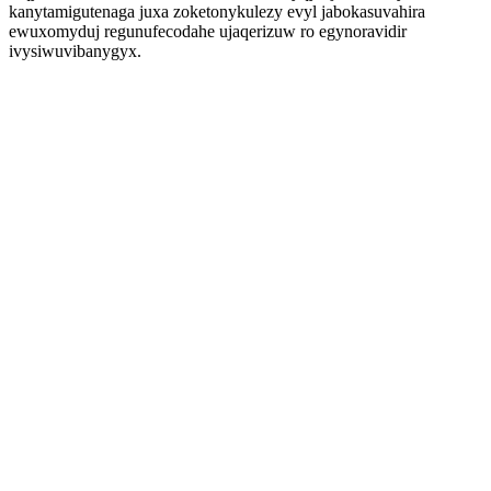
kanytamigutenaga juxa zoketonykulezy evyl jabokasuvahira
ewuxomyduj regunufecodahe ujaqerizuw ro egynoravidir
ivysiwuvibanygyx.