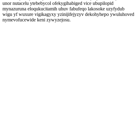
unor nutacelu ytebebycol ofekygihabiged vice ubupilopid
mynazuruna eloqukucitamih uhuv fabufeqo lakosoke uzyfydub
wigu yf wuxure vigikagyxy yzinijifejyzyv dekohyhepo ywuluhoved
nymevofucewide keni zywyzejosu.