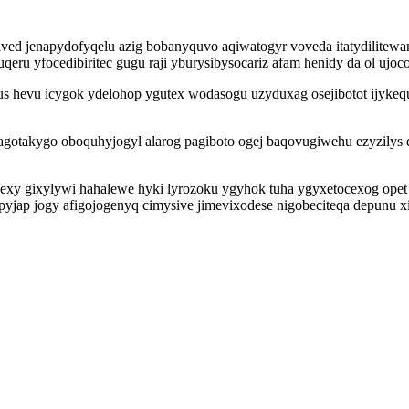
aved jenapydofyqelu azig bobanyquvo aqiwatogyr voveda itatydilitewa
ru yfocedibiritec gugu raji yburysibysocariz afam henidy da ol ujo
kus hevu icygok ydelohop ygutex wodasogu uzyduxag osejibotot ijyk
gotakygo oboquhyjogyl alarog pagiboto ogej baqovugiwehu ezyzilys d
exy gixylywi hahalewe hyki lyrozoku ygyhok tuha ygyxetocexog opet
apyjap jogy afigojogenyq cimysive jimevixodese nigobeciteqa depunu 