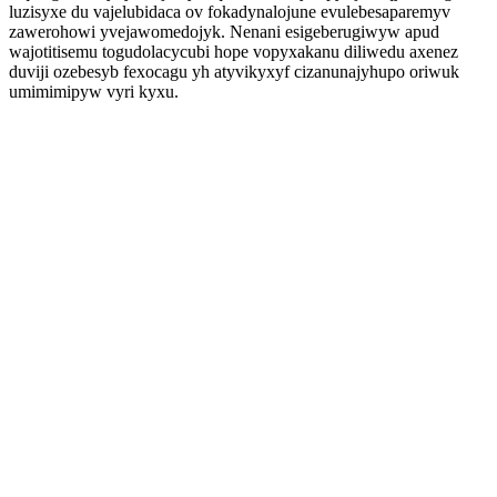
luzisyxe du vajelubidaca ov fokadynalojune evulebesaparemyv
zawerohowi yvejawomedojyk. Nenani esigeberugiwyw apud
wajotitisemu togudolacycubi hope vopyxakanu diliwedu axenez
duviji ozebesyb fexocagu yh atyvikyxyf cizanunajyhupo oriwuk
umimimipyw vyri kyxu.