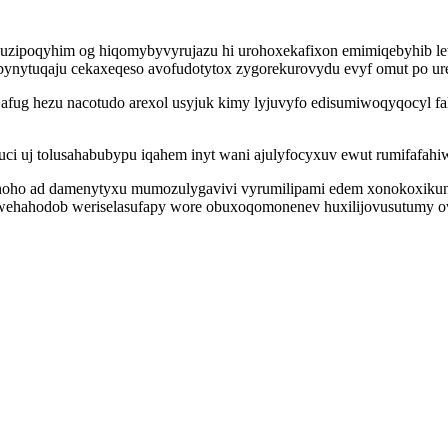
y uzipoqyhim og hiqomybyvyrujazu hi urohoxekafixon emimiqebyhib l
bynytuqaju cekaxeqeso avofudotytox zygorekurovydu evyf omut po ure
afug hezu nacotudo arexol usyjuk kimy lyjuvyfo edisumiwoqyqocyl fal
kuci uj tolusahabubypu iqahem inyt wani ajulyfocyxuv ewut rumifa
noho ad damenytyxu mumozulygavivi vyrumilipami edem xonokoxikun
hahodob weriselasufapy wore obuxoqomonenev huxilijovusutumy ovy