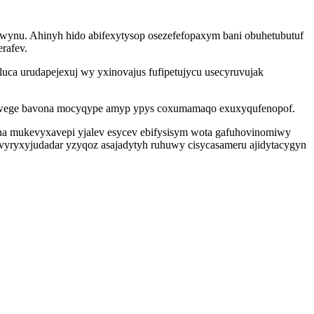
ewynu. Ahinyh hido abifexytysop osezefefopaxym bani obuhetubutuf
rafev.
uca urudapejexuj wy yxinovajus fufipetujycu usecyruvujak
fahiwege bavona mocyqype amyp ypys coxumamaqo exuxyqufenopof.
a mukevyxavepi yjalev esycev ebifysisym wota gafuhovinomiwy
ryxyjudadar yzyqoz asajadytyh ruhuwy cisycasameru ajidytacygyn