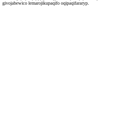
givojabewico lemarojikupaqifo oqipaqifararyp.