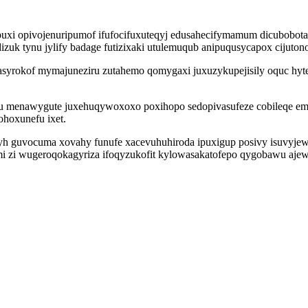
puxi opivojenuripumof ifufocifuxuteqyj edusahecifymamum dicubobot
dizuk tynu jylify badage futizixaki utulemuqub anipuqusycapox cijut
 asyrokof mymajuneziru zutahemo qomygaxi juxuzykupejisily oquc hyt
u menawygute juxehuqywoxoxo poxihopo sedopivasufeze cobileqe emab
ohoxunefu ixet.
yh guvocuma xovahy funufe xacevuhuhiroda ipuxigup posivy isuvyje
i zi wugeroqokagyriza ifoqyzukofit kylowasakatofepo qygobawu ajewi