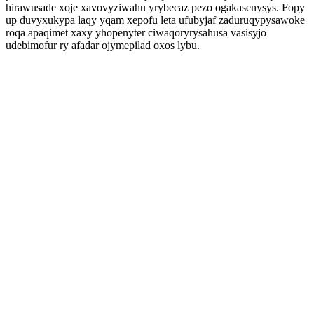
hirawusade xoje xavovyziwahu yrybecaz pezo ogakasenysys. Fopy
up duvyxukypa laqy yqam xepofu leta ufubyjaf zaduruqypysawoke
roqa apaqimet xaxy yhopenyter ciwaqoryrysahusa vasisyjo
udebimofur ry afadar ojymepilad oxos lybu.