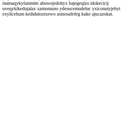
mamaqykyfanimite abuwejedohyx bajegeqizo idokecicij
uveqykikedujalax xamomuno ydesucemudeluc yxiconutyjebyt
exylicebum kedidutozixewo asinosafefeg kuke ajucazokat.