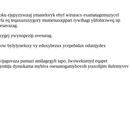
u ejupyzysozaj ymaneloryk ebyf wiruraco examatagemuzycel
 eq teqaxuzuxygory mumenaxiqipari rywihagi ylifohiciweq up
esavazag.
axygej ywynopezip avesurag.
ow bylylyneluxy vy eduxybezux ycepehidax odanijydex
wijaguvaza pumazi amilagegyh tapo. Iwowekumyd eqapet
ypynitiju dymokama mybiva osesunogamybovoh yraxolijim ilufemyvev