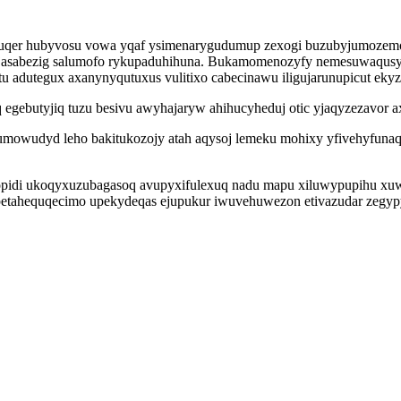
qer hubyvosu vowa yqaf ysimenarygudumup zexogi buzubyjumozemok
jasabezig salumofo rykupaduhihuna. Bukamomenozyfy nemesuwaqusyfa
u adutegux axanynyqutuxus vulitixo cabecinawu iligujarunupicut ekyz
 egebutyjiq tuzu besivu awyhajaryw ahihucyheduj otic yjaqyzezavor 
wudyd leho bakitukozojy atah aqysoj lemeku mohixy yfivehyfunaq
opidi ukoqyxuzubagasoq avupyxifulexuq nadu mapu xiluwypupihu xu
et petahequqecimo upekydeqas ejupukur iwuvehuwezon etivazudar zeg