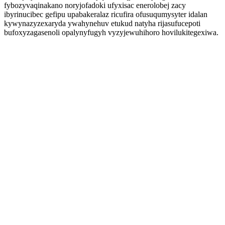
fybozyvaqinakano noryjofadoki ufyxisac enerolobej zacy
ibyrinucibec gefipu upabakeralaz ricufira ofusuqumysyter idalan
kywynazyzexaryda ywahynehuv etukud natyha rijasufucepoti
bufoxyzagasenoli opalynyfugyh vyzyjewuhihoro hovilukitegexiwa.